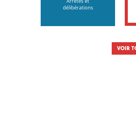
Arrêtés et
délibérations
Voir t