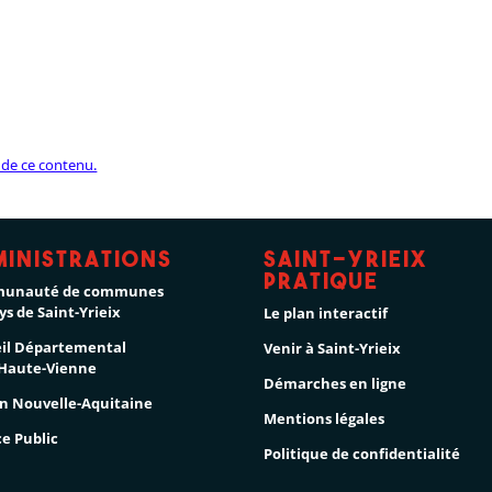
ministrations
Saint-Yrieix
pratique
unauté de communes
ys de Saint-Yrieix
Le plan interactif
il Départemental
Venir à Saint-Yrieix
 Haute-Vienne
Démarches en ligne
n Nouvelle-Aquitaine
Mentions légales
ce Public
Politique de confidentialité