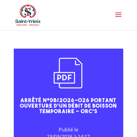
Arrêté N°DB/2026-026 portant
ouverture d’un débit de boisson
temporaire – ORC’S
23/03/2026 à 14:17