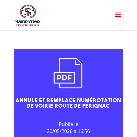
Annule et remplace numérotation
de voirie route de Férignac
20/05/2026 à 16:56