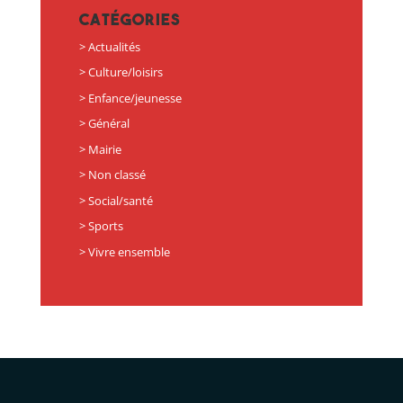
Catégories
Actualités
Culture/loisirs
Enfance/jeunesse
Général
Mairie
Non classé
Social/santé
Sports
Vivre ensemble