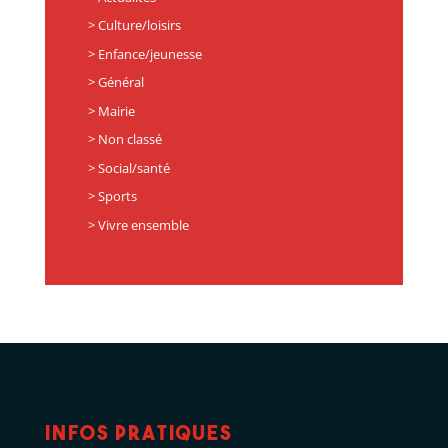
Culture/loisirs
Enfance/jeunesse
Général
Mairie
Non classé
Social/santé
Sports
Vivre ensemble
Infos pratiques