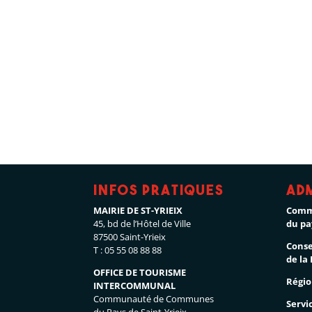
Infos pratiques
Ad
MAIRIE DE ST-YRIEIX
Comm
45, bd de l’Hôtel de Ville
du pa
87500 Saint-Yrieix
Conse
T : 05 55 08 88 88
de la
OFFICE DE TOURISME
Régio
INTERCOMMUNAL
Communauté de Communes
Servi
du Pays de Saint-Yrieix