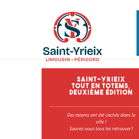
SAINT-YRIEIX
TOUT EN TOTEMS,
Deuxième édition
Des totems ont été cachés dans la
ville !
Saurez-vous tous les retrouver?