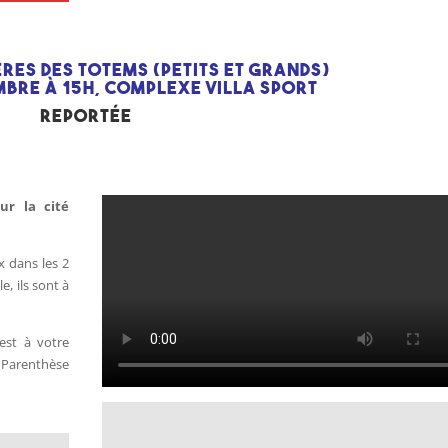
RES DES TOTEMS (PETITS ET GRANDS)
MBRE à 15h, COMPLEXE VILLA SPORT
REPORTÉE
ur la cité
x dans les 2
e, ils sont à
 est à votre
a Parenthèse