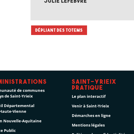
Julie Lefebvre
Dépliant des totems
ministrations
Saint-Yrieix
pratique
unauté de communes
ys de Saint-Yrieix
Le plan interactif
il Départemental
Venir à Saint-Yrieix
 Haute-Vienne
Démarches en ligne
n Nouvelle-Aquitaine
Mentions légales
ce Public