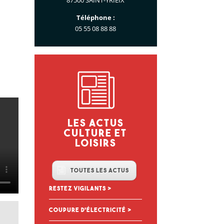
Téléphone :
05 55 08 88 88
Les actus
culture et
loisirs
Toutes les actus
Restez vigilants
Coupure d’électricité