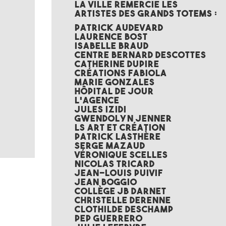
La Ville remercie les
artistes des grands totems :
Patrick AUDEVARD
:
Laurence BOST
Isabelle BRAUD
Centre Bernard DESCOTTES
Catherine DUPIRE
Créations FABIOLA
Marie GONZALES
Hôpital de jour
L’Agence
Jules IZIDI
Gwendolyn JENNER
LS Art et Création
Patrick LASTHÈRE
Serge MAZAUD
Véronique SCELLES
Nicolas TRICARD
Jean-Louis PUIVIF
Jean Boggio
Collège JB Darnet
Christelle Derenne
Clothilde Deschamp
Pep Guerrero